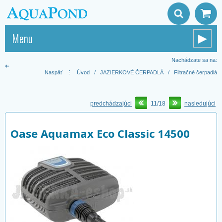
Menu
►
Nachádzate sa na:
➜
Naspäť
⋮
Úvod
/
JAZIERKOVÉ ČERPADLÁ
/
Filtračné čerpadlá
predchádzajúci
11/18
nasledujúci
Oase Aquamax Eco Classic 14500