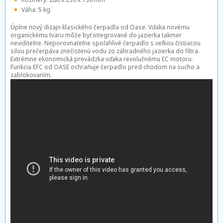
Váha: 5 kg
Úplne nový dizajn klasického čerpadla od Oase. Vďaka novému
organickému tvaru môže byť integrované do jazierka takmer
neviditeľne. Neporovnateľne spoľahlivé čerpadlo s veľkou čistiacou
silou prečerpáva znečistenú vodu zo záhradného jazierka do filtra.
Extrémne ekonomická prevádzka vďaka revolučnému EC motoru.
Funkcia EFC od OASE ochraňuje čerpadlo pred chodom na sucho a
zablokovaním.