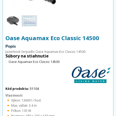
Oase Aquamax Eco Classic 14500
Popis
Jazierkové
čerpadlo
Oase
Aquamax
Eco
Classic
14500
Súbory na stiahnutie
Oase Aquamax Eco Classic 14500
Kód produktu:
51104
Vlastnosti
Výkon: 13600 l / hod.
Max. výtlak: 3.4 m
Príkon: 135 W
Rozmery: 280 x 230 x 130 mm