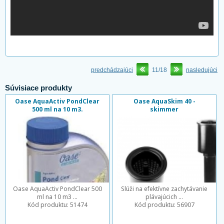
predchádzajúci
11/18
nasledujúci
Súvisiace produkty
Oase AquaActiv PondClear
Oase AquaSkim 40 -
500 ml na 10 m3.
skimmer
Oase AquaActiv PondClear 500
Slúži na efektívne zachytávanie
ml na 10 m3 ...
plávajúcich ...
Kód produktu:
51474
Kód produktu:
56907