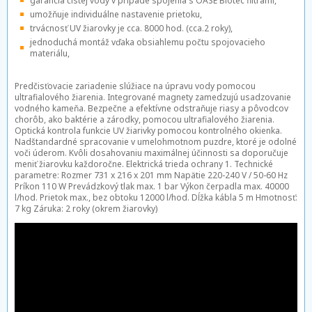
garancia čistej vody v prípade spojenia s OASE Biotec filtrami,
umožňuje individuálne nastavenie prietoku,
trvácnosť UV žiarovky je cca. 8000 hod. (cca.2 roky),
jednoduchá montáž vďaka obsiahlemu počtu spojovacieho
materiálu,
Predčisťovacie zariadenie slúžiace na úpravu vody pomocou
ultrafialového žiarenia. Integrované magnety zamedzujú usadzovanie
vodného kameňa. Bezpečne a efektívne odstraňuje riasy a pôvodcov
chorôb, ako baktérie a zárodky, pomocou ultrafialového žiarenia.
Optická kontrola funkcie UV žiarivky pomocou kontrolného okienka.
Nadštandardné spracovanie v umelohmotnom puzdre, ktoré je odolné
voči úderom. Kvôli dosahovaniu maximálnej účinnosti sa doporučuje
meniť žiarovku každoročne. Elektrická trieda ochrany 1. Technické
parametre: Rozmer 731 x 216 x 201 mm Napätie 220-240 V / 50-60 Hz
Príkon 110 W Prevádzkový tlak max. 1 bar Výkon čerpadla max. 40000
l/hod. Prietok max., bez obtoku 12000 l/hod. Dĺžka kábla 5 m Hmotnosť:
7 kg Záruka: 2 roky (okrem žiarovky)