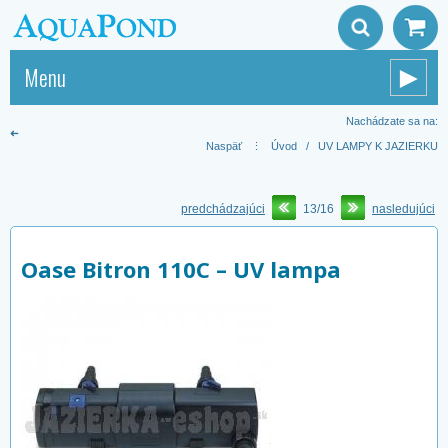
Menu
►
Nachádzate sa na:
➜
Naspäť
⋮
Úvod
/
UV LAMPY K JAZIERKU
predchádzajúci
13/16
nasledujúci
Oase Bitron 110C – UV lampa